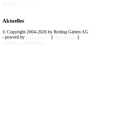
Kontakt
Aktuelles
© Copyright 2004-2026 by Reding Gärten AG
- powerd by
gardapro.ch
||
Impressum
||
Sitemap ||
Datenschutz