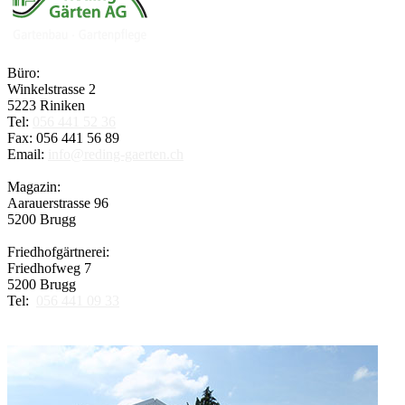
Büro:
Winkelstrasse 2
5223 Riniken
Tel:
056 441 52 36
Fax: 056 441 56 89
Email:
info@reding-gaerten.ch
Magazin:
Aarauerstrasse 96
5200 Brugg
Friedhofgärtnerei:
Friedhofweg 7
5200 Brugg
Tel:
056 441 09 33